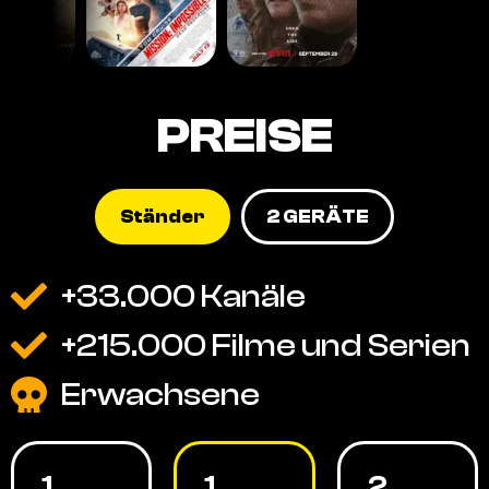
PREISE
Ständer
2 GERÄTE
+33.000 Kanäle
+215.000 Filme und Serien
Erwachsene
1
1
2