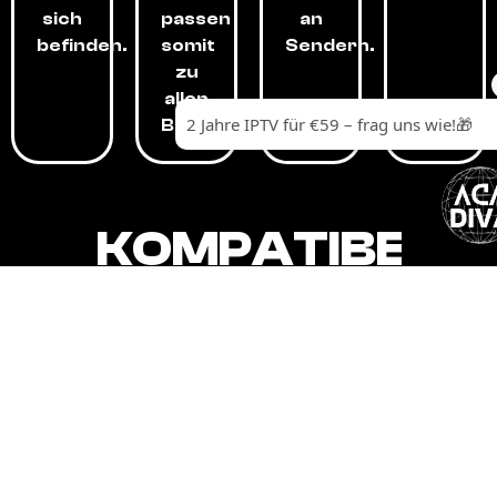
sich
passen
an
befinden.
somit
Sendern.
zu
allen
Budgets.
KOMPATIBEL
MIT,
ALLEN
GERÄTEN.
Unser IPTV-Dienst ist kompatibel mit all
Ihren Geräten: Smart-TVs, Android-
Boxen und -Telefonen, Apple-Geräten,
Amazon Fire Stick, Chromecast, KODI