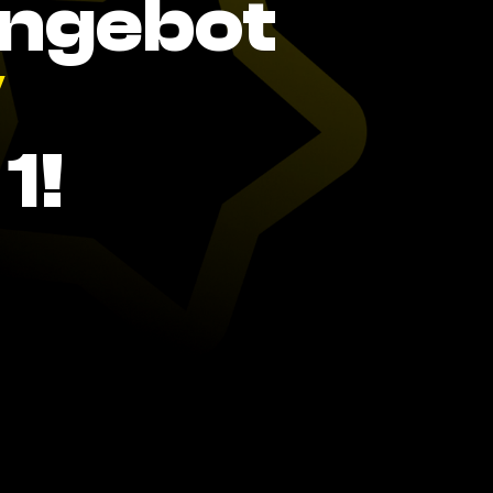
Angebot
V
1!