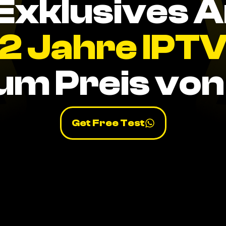
Exklusives 
2 Jahre IPT
um Preis von 
Get Free Test