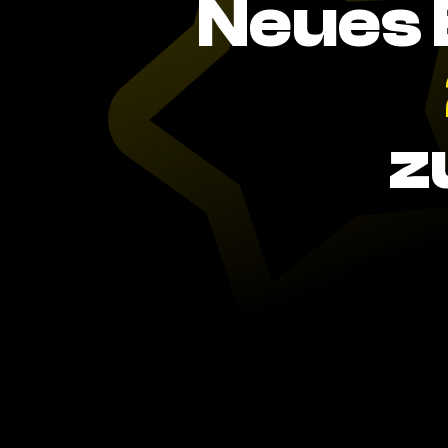
Neues 
z