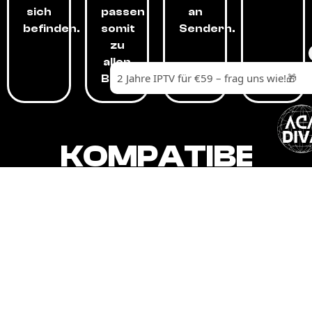
sich
passen
an
befinden.
somit
Sendern.
zu
allen
Budgets.
KOMPATIBEL
MIT,
ALLEN
GERÄTEN.
Unser IPTV-Dienst ist kompatibel mit all
Ihren Geräten: Smart-TVs, Android-
Boxen und -Telefonen, Apple-Geräten,
Amazon Fire Stick, Chromecast, KODI