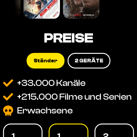
PREISE
Ständer
2 GERÄTE
+33.000 Kanäle
+215.000 Filme und Serien
Erwachsene
1
1
2