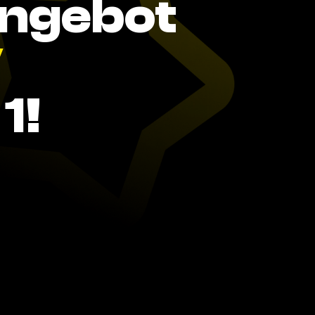
Angebot
V
1!