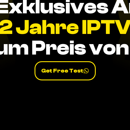
Exklusives 
2 Jahre IPT
um Preis von 
Get Free Test