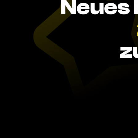
Neues 
z