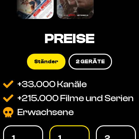
PREISE
Ständer
2 GERÄTE
+33.000 Kanäle
+215.000 Filme und Serien
Erwachsene
1
1
2