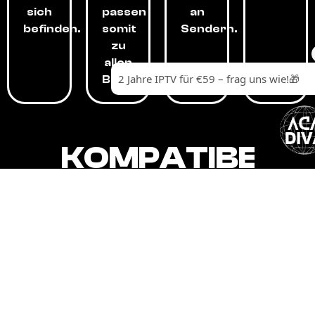
sich
passen
an
befinden.
somit
Sendern.
zu
allen
Budgets.
KOMPATIBEL
MIT,
ALLEN
GERÄTEN.
Unser IPTV-Dienst ist kompatibel mit all
Ihren Geräten: Smart-TVs, Android-
Boxen und -Telefonen, Apple-Geräten,
Amazon Fire Stick, Chromecast, KODI