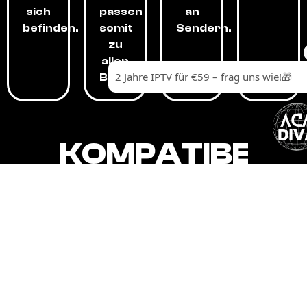
sich
passen
an
befinden.
somit
Sendern.
zu
allen
Budgets.
KOMPATIBEL
MIT,
ALLEN
GERÄTEN.
Unser IPTV-Dienst ist kompatibel mit all
Ihren Geräten: Smart-TVs, Android-
Boxen und -Telefonen, Apple-Geräten,
Amazon Fire Stick, Chromecast, KODI