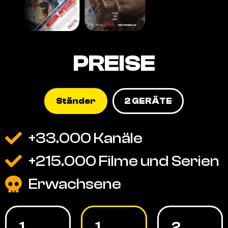
PREISE
Ständer
2 GERÄTE
+33.000 Kanäle
+215.000 Filme und Serien
Erwachsene
1
1
2