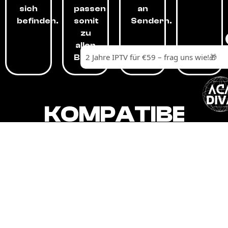
sich
passen
an
befinden.
somit
Sendern.
zu
allen
Budgets.
KOMPATIBEL
MIT,
ALLEN
GERÄTEN.
Unser IPTV-Dienst ist kompatibel mit all
Ihren Geräten: Smart-TVs, Android-
Boxen und -Telefonen, Apple-Geräten,
Amazon Fire Stick, Chromecast, KODI