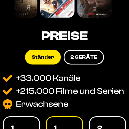
PREISE
Ständer
2 GERÄTE
+33.000 Kanäle
+215.000 Filme und Serien
Erwachsene
1
1
2