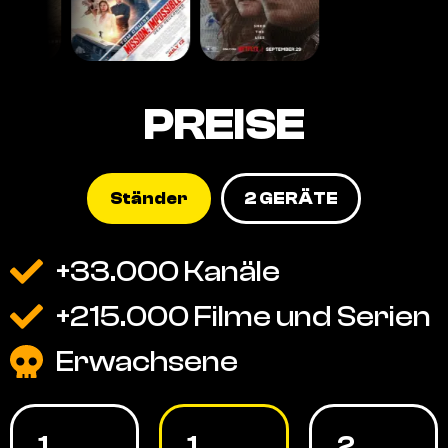
PREISE
Ständer
2 GERÄTE
+33.000 Kanäle
+215.000 Filme und Serien
Erwachsene
1
1
2