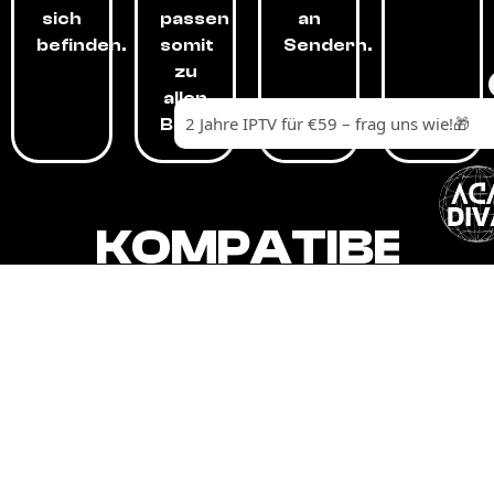
sich
passen
an
befinden.
somit
Sendern.
zu
allen
Budgets.
KOMPATIBEL
MIT,
ALLEN
GERÄTEN.
Unser IPTV-Dienst ist kompatibel mit all
Ihren Geräten: Smart-TVs, Android-
Boxen und -Telefonen, Apple-Geräten,
Amazon Fire Stick, Chromecast, KODI