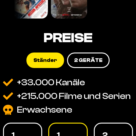
PREISE
Ständer
2 GERÄTE
+33.000 Kanäle
+215.000 Filme und Serien
Erwachsene
1
1
2