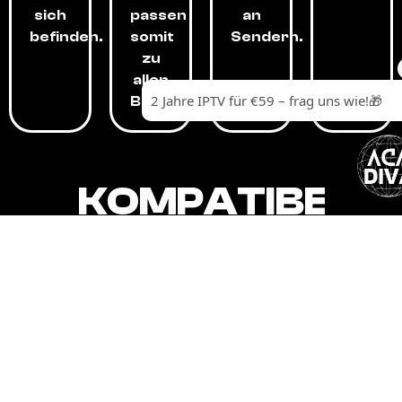
sich
passen
an
befinden.
somit
Sendern.
zu
allen
Budgets.
KOMPATIBEL
MIT,
ALLEN
GERÄTEN.
Unser IPTV-Dienst ist kompatibel mit all
Ihren Geräten: Smart-TVs, Android-
Boxen und -Telefonen, Apple-Geräten,
Amazon Fire Stick, Chromecast, KODI