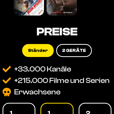
PREISE
Ständer
2 GERÄTE
+33.000 Kanäle
+215.000 Filme und Serien
Erwachsene
1
1
2