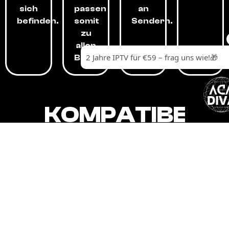
sich
passen
an
befinden.
somit
Sendern.
zu
allen
Budgets.
KOMPATIBEL
MIT,
ALLEN
GERÄTEN.
Unser IPTV-Dienst ist kompatibel mit all
Ihren Geräten: Smart-TVs, Android-
Boxen und -Telefonen, Apple-Geräten,
Amazon Fire Stick, Chromecast, KODI