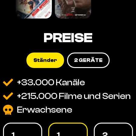
PREISE
Ständer
2 GERÄTE
+33.000 Kanäle
+215.000 Filme und Serien
Erwachsene
1
1
2