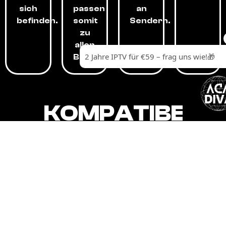
sich
passen
an
befinden.
somit
Sendern.
zu
allen
Budgets.
KOMPATIBEL
MIT,
ALLEN
GERÄTEN.
Unser IPTV-Dienst ist kompatibel mit all
Ihren Geräten: Smart-TVs, Android-
Boxen und -Telefonen, Apple-Geräten,
Amazon Fire Stick, Chromecast, KODI