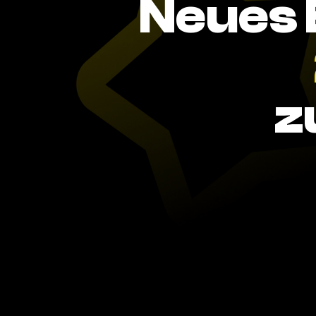
Neues 
z