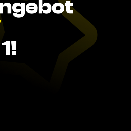
Angebot
V
1!