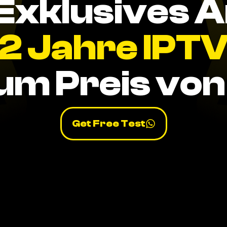
Exklusives 
2 Jahre IPT
um Preis von 
Get Free Test