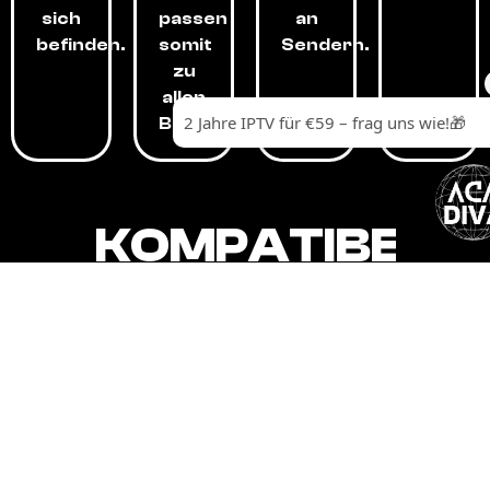
sich
passen
an
befinden.
somit
Sendern.
zu
allen
Budgets.
KOMPATIBEL
MIT,
ALLEN
GERÄTEN.
Unser IPTV-Dienst ist kompatibel mit all
Ihren Geräten: Smart-TVs, Android-
Boxen und -Telefonen, Apple-Geräten,
Amazon Fire Stick, Chromecast, KODI