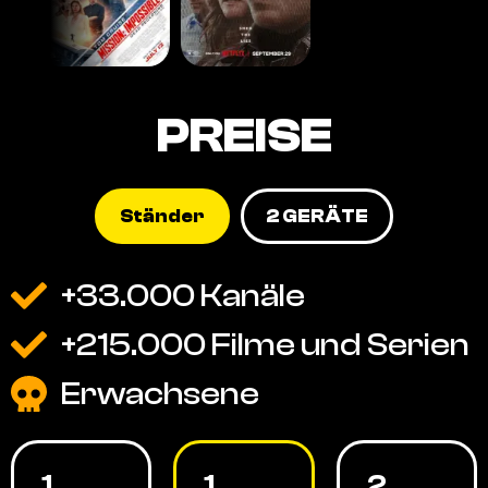
PREISE
Ständer
2 GERÄTE
+33.000 Kanäle
+215.000 Filme und Serien
Erwachsene
1
1
2