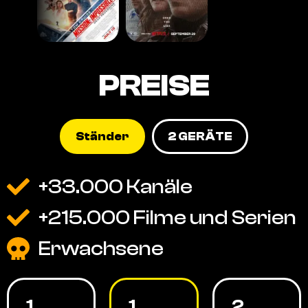
PREISE
Ständer
2 GERÄTE
+33.000 Kanäle
+215.000 Filme und Serien
Erwachsene
1
1
2