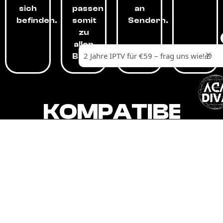
sich
passen
an
befinden.
somit
Sendern.
zu
allen
Budgets.
KOMPATIBEL
MIT,
ALLEN
GERÄTEN.
Unser IPTV-Dienst ist kompatibel mit all
Ihren Geräten: Smart-TVs, Android-
Boxen und -Telefonen, Apple-Geräten,
Amazon Fire Stick, Chromecast, KODI