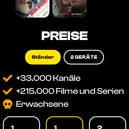
PREISE
Ständer
2 GERÄTE
+33.000 Kanäle
+215.000 Filme und Serien
Erwachsene
1
1
2