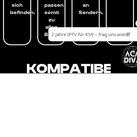
sich
passen
an
befinden.
somit
Sendern.
zu
allen
Budgets.
KOMPATIBEL
MIT,
ALLEN
GERÄTEN.
Unser IPTV-Dienst ist kompatibel mit all
Ihren Geräten: Smart-TVs, Android-
Boxen und -Telefonen, Apple-Geräten,
Amazon Fire Stick, Chromecast, KODI