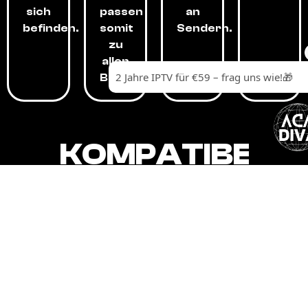
sich
passen
an
befinden.
somit
Sendern.
zu
allen
Budgets.
KOMPATIBEL
MIT,
ALLEN
GERÄTEN.
Unser IPTV-Dienst ist kompatibel mit all
Ihren Geräten: Smart-TVs, Android-
Boxen und -Telefonen, Apple-Geräten,
Amazon Fire Stick, Chromecast, KODI