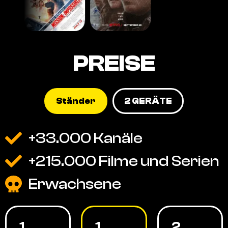
PREISE
Ständer
2 GERÄTE
+33.000 Kanäle
+215.000 Filme und Serien
Erwachsene
1
1
2