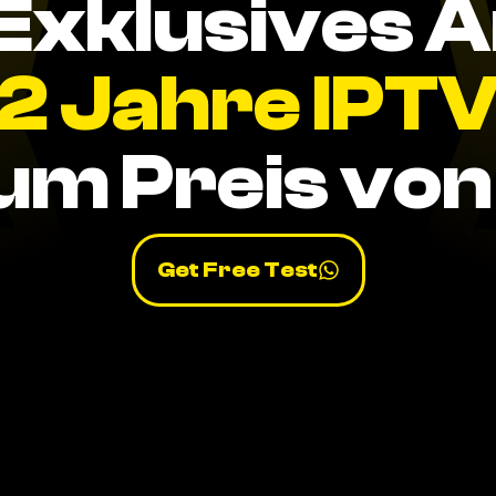
Exklusives 
2 Jahre IPT
um Preis von 
Get Free Test