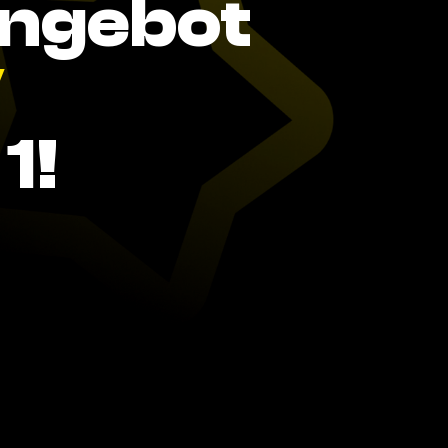
Angebot
V
1!