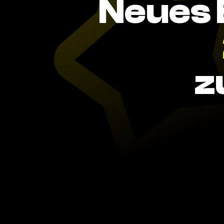
Neues 
z