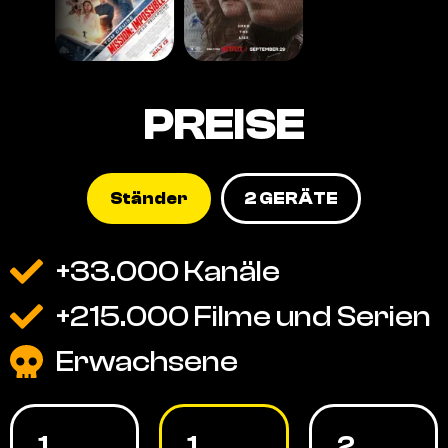
PREISE
Ständer
2 GERÄTE
+33.000 Kanäle
+215.000 Filme und Serien
Erwachsene
1
1
2