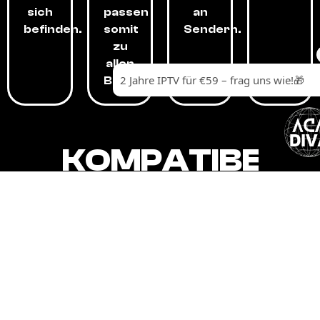
sich
passen
an
befinden.
somit
Sendern.
zu
allen
Budgets.
KOMPATIBEL
MIT,
ALLEN
GERÄTEN.
Unser IPTV-Dienst ist kompatibel mit all
Ihren Geräten: Smart-TVs, Android-
Boxen und -Telefonen, Apple-Geräten,
Amazon Fire Stick, Chromecast, KODI