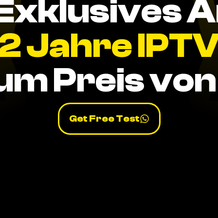
Exklusives 
2 Jahre IPT
um Preis von 
Get Free Test