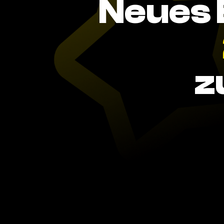
Neues 
z