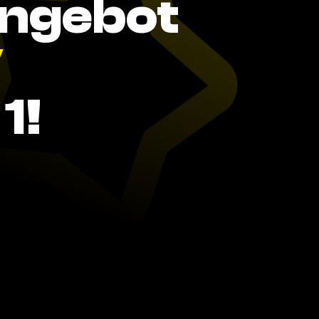
Angebot
V
1!