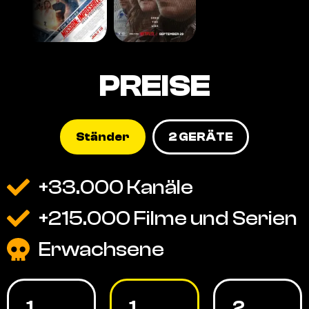
PREISE
Ständer
2 GERÄTE
+33.000 Kanäle
+215.000 Filme und Serien
Erwachsene
1
1
2