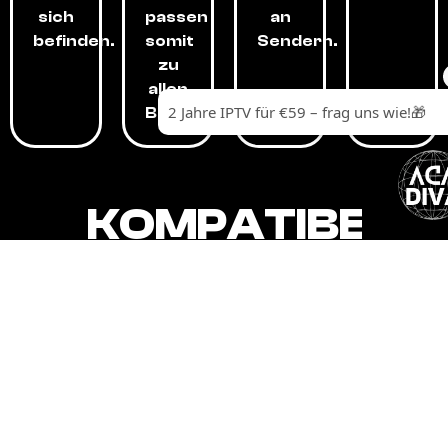
sich
passen
an
befinden.
somit
Sendern.
zu
allen
Budgets.
KOMPATIBEL
MIT,
ALLEN
GERÄTEN.
Unser IPTV-Dienst ist kompatibel mit all
Ihren Geräten: Smart-TVs, Android-
Boxen und -Telefonen, Apple-Geräten,
Amazon Fire Stick, Chromecast, KODI