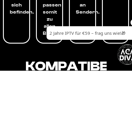
sich
passen
an
befinden.
somit
Sendern.
zu
allen
Budgets.
KOMPATIBEL
MIT,
ALLEN
GERÄTEN.
Unser IPTV-Dienst ist kompatibel mit all
Ihren Geräten: Smart-TVs, Android-
Boxen und -Telefonen, Apple-Geräten,
Amazon Fire Stick, Chromecast, KODI