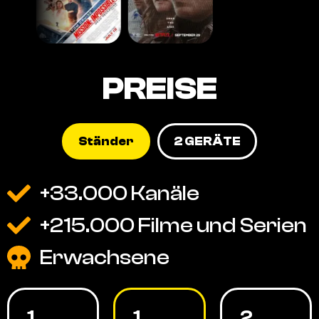
PREISE
Ständer
2 GERÄTE
+33.000 Kanäle
+215.000 Filme und Serien
Erwachsene
1
1
2