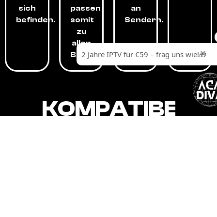
sich
passen
an
befinden.
somit
Sendern.
zu
allen
Budgets.
KOMPATIBEL
MIT,
ALLEN
GERÄTEN.
Unser IPTV-Dienst ist kompatibel mit all
Ihren Geräten: Smart-TVs, Android-
Boxen und -Telefonen, Apple-Geräten,
Amazon Fire Stick, Chromecast, KODI