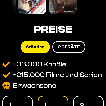
PREISE
Ständer
2 GERÄTE
+33.000 Kanäle
+215.000 Filme und Serien
Erwachsene
1
1
2