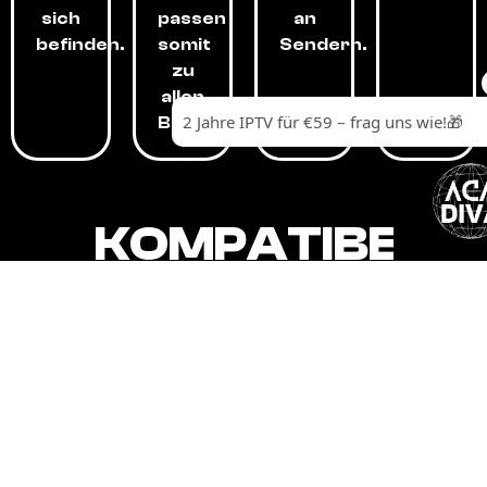
sich
passen
an
befinden.
somit
Sendern.
zu
allen
Budgets.
KOMPATIBEL
MIT,
ALLEN
GERÄTEN.
Unser IPTV-Dienst ist kompatibel mit all
Ihren Geräten: Smart-TVs, Android-
Boxen und -Telefonen, Apple-Geräten,
Amazon Fire Stick, Chromecast, KODI