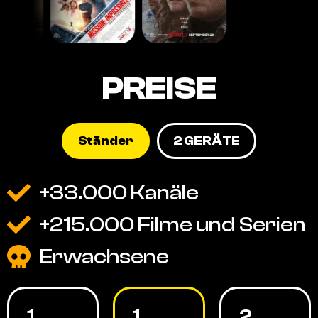
PREISE
Ständer
2 GERÄTE
+33.000 Kanäle
+215.000 Filme und Serien
Erwachsene
1
1
2