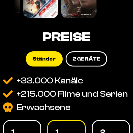
PREISE
Ständer
2 GERÄTE
+33.000 Kanäle
+215.000 Filme und Serien
Erwachsene
1
1
2