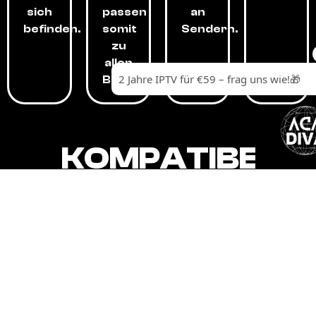
sich
passen
an
befinden.
somit
Sendern.
zu
allen
Budgets.
KOMPATIBEL
MIT,
ALLEN
GERÄTEN.
Unser IPTV-Dienst ist kompatibel mit all
Ihren Geräten: Smart-TVs, Android-
Boxen und -Telefonen, Apple-Geräten,
Amazon Fire Stick, Chromecast, KODI