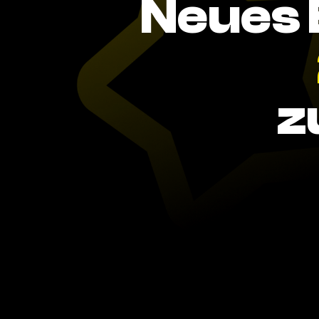
Neues 
z