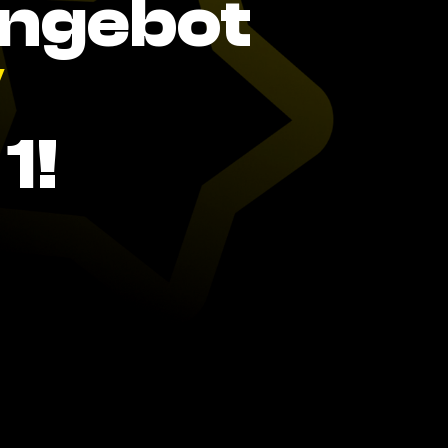
Angebot
V
1!