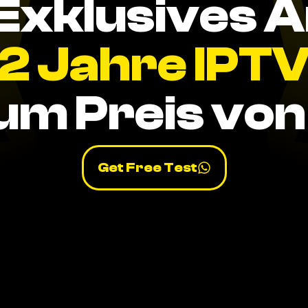
Exklusives 
2 Jahre IPT
um Preis von 
Get Free Test