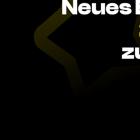
Neues 
z