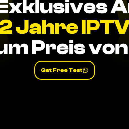
Exklusives 
2 Jahre IPT
um Preis von 
Get Free Test