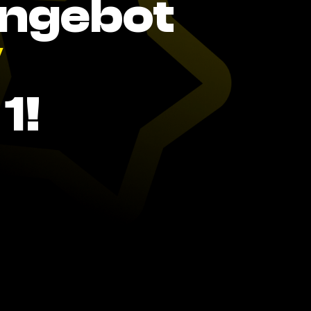
Angebot
V
1!