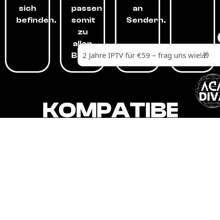
sich
passen
an
befinden.
somit
Sendern.
zu
allen
Budgets.
KOMPATIBEL
MIT,
ALLEN
GERÄTEN.
Unser IPTV-Dienst ist kompatibel mit all
Ihren Geräten: Smart-TVs, Android-
Boxen und -Telefonen, Apple-Geräten,
Amazon Fire Stick, Chromecast, KODI