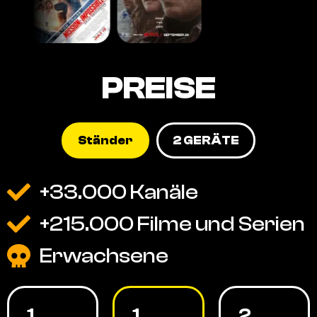
PREISE
Ständer
2 GERÄTE
+33.000 Kanäle
+215.000 Filme und Serien
Erwachsene
1
1
2