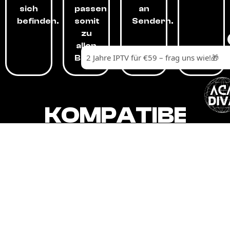
sich
passen
an
befinden.
somit
Sendern.
zu
allen
Budgets.
KOMPATIBEL
MIT,
ALLEN
GERÄTEN.
Unser IPTV-Dienst ist kompatibel mit all
Ihren Geräten: Smart-TVs, Android-
Boxen und -Telefonen, Apple-Geräten,
Amazon Fire Stick, Chromecast, KODI