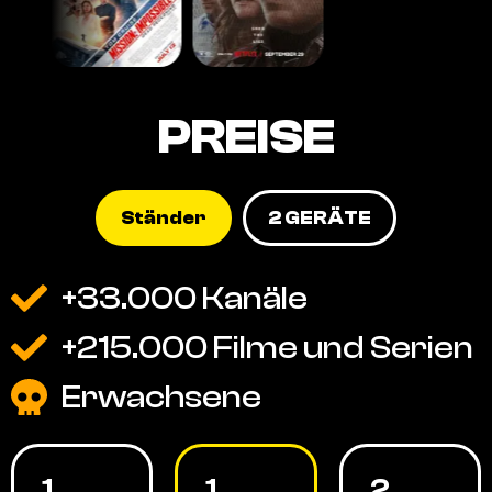
PREISE
Ständer
2 GERÄTE
+33.000 Kanäle
+215.000 Filme und Serien
Erwachsene
1
1
2