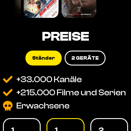
PREISE
Ständer
2 GERÄTE
+33.000 Kanäle
+215.000 Filme und Serien
Erwachsene
1
1
2