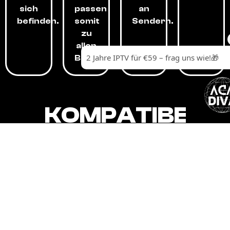
sich
passen
an
befinden.
somit
Sendern.
zu
allen
Budgets.
KOMPATIBEL
MIT,
ALLEN
GERÄTEN.
Unser IPTV-Dienst ist kompatibel mit all
Ihren Geräten: Smart-TVs, Android-
Boxen und -Telefonen, Apple-Geräten,
Amazon Fire Stick, Chromecast, KODI