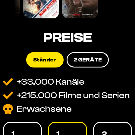
PREISE
Ständer
2 GERÄTE
+33.000 Kanäle
+215.000 Filme und Serien
Erwachsene
1
1
2