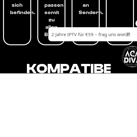
sich
passen
an
befinden.
somit
Sendern.
zu
allen
Budgets.
KOMPATIBEL
MIT,
ALLEN
GERÄTEN.
Unser IPTV-Dienst ist kompatibel mit all
Ihren Geräten: Smart-TVs, Android-
Boxen und -Telefonen, Apple-Geräten,
Amazon Fire Stick, Chromecast, KODI