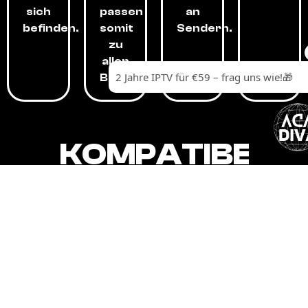
sich
passen
an
befinden.
somit
Sendern.
zu
allen
Budgets.
KOMPATIBEL
MIT,
ALLEN
GERÄTEN.
Unser IPTV-Dienst ist kompatibel mit all
Ihren Geräten: Smart-TVs, Android-
Boxen und -Telefonen, Apple-Geräten,
Amazon Fire Stick, Chromecast, KODI