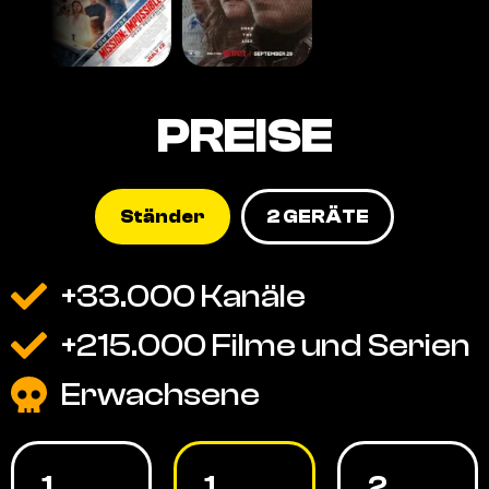
PREISE
Ständer
2 GERÄTE
+33.000 Kanäle
+215.000 Filme und Serien
Erwachsene
1
1
2