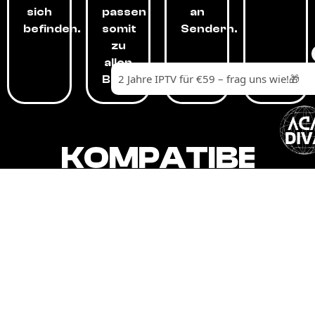
sich
passen
an
befinden.
somit
Sendern.
zu
allen
Budgets.
KOMPATIBEL
MIT,
ALLEN
GERÄTEN.
Unser IPTV-Dienst ist kompatibel mit all
Ihren Geräten: Smart-TVs, Android-
Boxen und -Telefonen, Apple-Geräten,
Amazon Fire Stick, Chromecast, KODI