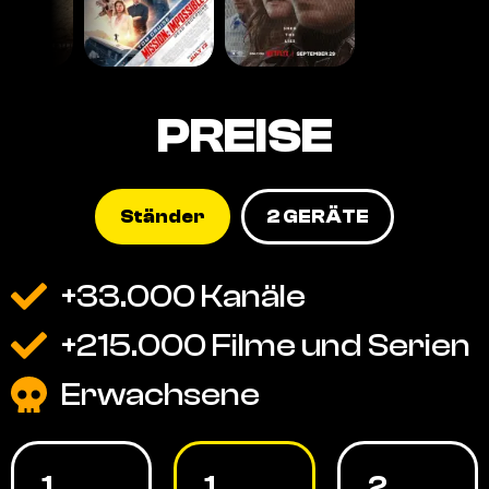
PREISE
Ständer
2 GERÄTE
+33.000 Kanäle
+215.000 Filme und Serien
Erwachsene
1
1
2