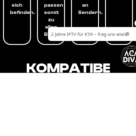
sich
passen
an
befinden.
somit
Sendern.
zu
allen
Budgets.
KOMPATIBEL
MIT,
ALLEN
GERÄTEN.
Unser IPTV-Dienst ist kompatibel mit all
Ihren Geräten: Smart-TVs, Android-
Boxen und -Telefonen, Apple-Geräten,
Amazon Fire Stick, Chromecast, KODI