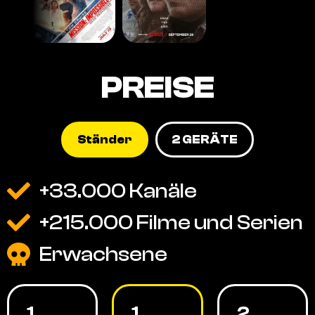
PREISE
Ständer
2 GERÄTE
+33.000 Kanäle
+215.000 Filme und Serien
Erwachsene
1
1
2