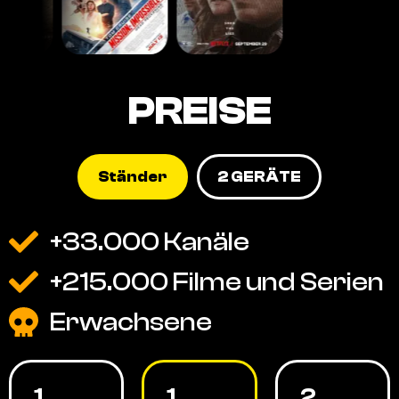
PREISE
Ständer
2 GERÄTE
+33.000 Kanäle
+215.000 Filme und Serien
Erwachsene
1
1
2