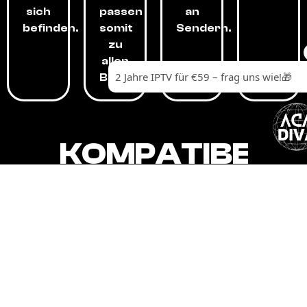
sich
passen
an
befinden.
somit
Sendern.
zu
allen
Budgets.
KOMPATIBEL
MIT,
ALLEN
GERÄTEN.
Unser IPTV-Dienst ist kompatibel mit all
Ihren Geräten: Smart-TVs, Android-
Boxen und -Telefonen, Apple-Geräten,
Amazon Fire Stick, Chromecast, KODI