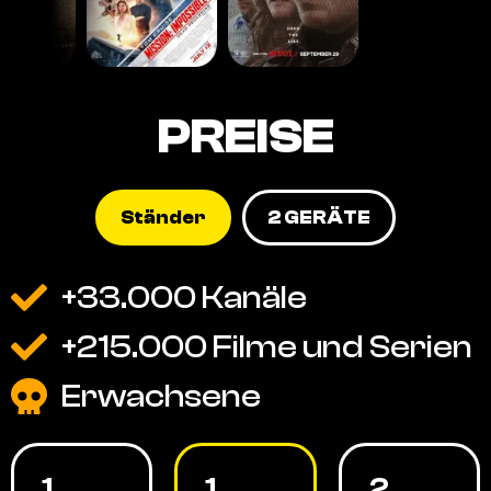
PREISE
Ständer
2 GERÄTE
+33.000 Kanäle
+215.000 Filme und Serien
Erwachsene
1
1
2