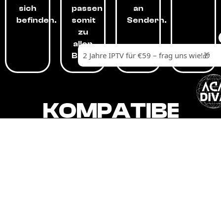
sich
passen
an
befinden.
somit
Sendern.
zu
allen
Budgets.
KOMPATIBEL
MIT,
ALLEN
GERÄTEN.
Unser IPTV-Dienst ist kompatibel mit all
Ihren Geräten: Smart-TVs, Android-
Boxen und -Telefonen, Apple-Geräten,
Amazon Fire Stick, Chromecast, KODI