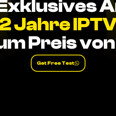
Exklusives 
2 Jahre IPT
um Preis von 
Get Free Test