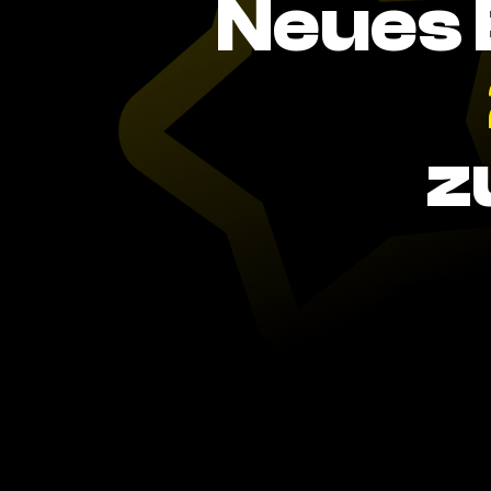
Neues 
z