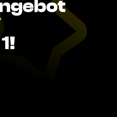
Angebot
V
1!