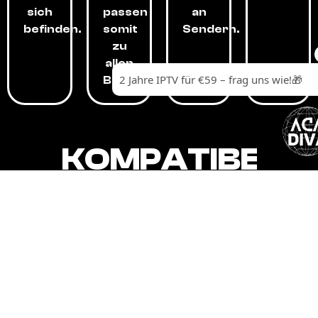
sich
passen
an
befinden.
somit
Sendern.
zu
allen
Budgets.
KOMPATIBEL
MIT,
ALLEN
GERÄTEN.
Unser IPTV-Dienst ist kompatibel mit all
Ihren Geräten: Smart-TVs, Android-
Boxen und -Telefonen, Apple-Geräten,
Amazon Fire Stick, Chromecast, KODI