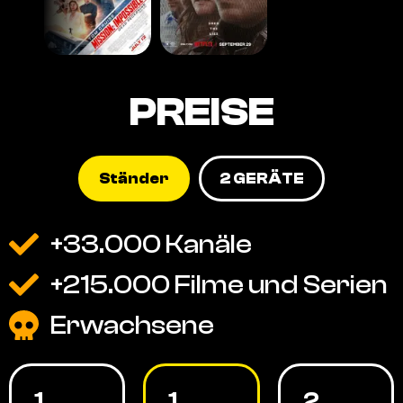
PREISE
Ständer
2 GERÄTE
+33.000 Kanäle
+215.000 Filme und Serien
Erwachsene
1
1
2