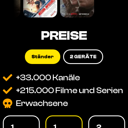
PREISE
Ständer
2 GERÄTE
+33.000 Kanäle
+215.000 Filme und Serien
Erwachsene
1
1
2