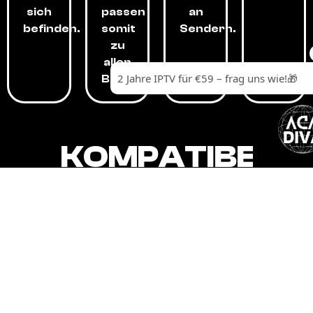
sich
passen
an
befinden.
somit
Sendern.
zu
allen
Budgets.
KOMPATIBEL
MIT,
ALLEN
GERÄTEN.
Unser IPTV-Dienst ist kompatibel mit all
Ihren Geräten: Smart-TVs, Android-
Boxen und -Telefonen, Apple-Geräten,
Amazon Fire Stick, Chromecast, KODI