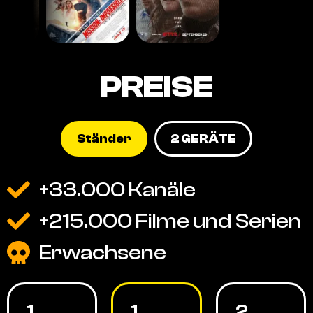
PREISE
Ständer
2 GERÄTE
+33.000 Kanäle
+215.000 Filme und Serien
Erwachsene
1
1
2