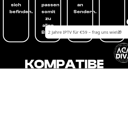
sich
passen
an
befinden.
somit
Sendern.
zu
allen
Budgets.
KOMPATIBEL
MIT,
ALLEN
GERÄTEN.
Unser IPTV-Dienst ist kompatibel mit all
Ihren Geräten: Smart-TVs, Android-
Boxen und -Telefonen, Apple-Geräten,
Amazon Fire Stick, Chromecast, KODI