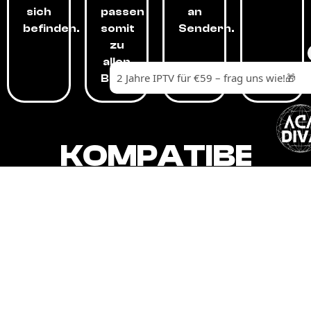
sich
passen
an
befinden.
somit
Sendern.
zu
allen
Budgets.
KOMPATIBEL
MIT,
ALLEN
GERÄTEN.
Unser IPTV-Dienst ist kompatibel mit all
Ihren Geräten: Smart-TVs, Android-
Boxen und -Telefonen, Apple-Geräten,
Amazon Fire Stick, Chromecast, KODI