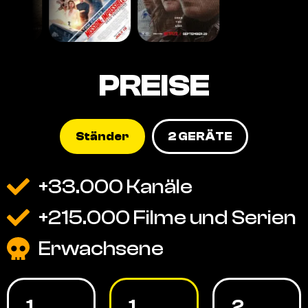
PREISE
Ständer
2 GERÄTE
+33.000 Kanäle
+215.000 Filme und Serien
Erwachsene
1
1
2