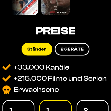
PREISE
Ständer
2 GERÄTE
+33.000 Kanäle
+215.000 Filme und Serien
Erwachsene
1
1
2