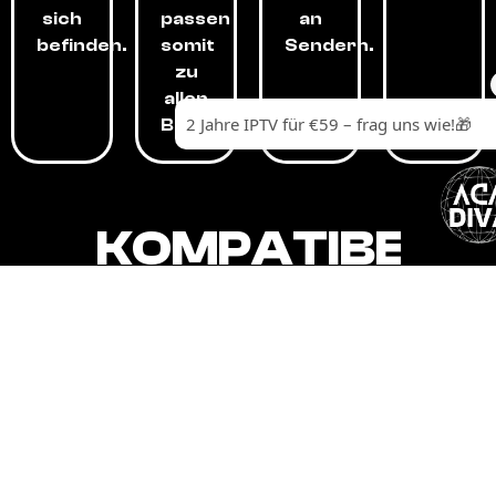
sich
passen
an
befinden.
somit
Sendern.
zu
allen
Budgets.
KOMPATIBEL
MIT,
ALLEN
GERÄTEN.
Unser IPTV-Dienst ist kompatibel mit all
Ihren Geräten: Smart-TVs, Android-
Boxen und -Telefonen, Apple-Geräten,
Amazon Fire Stick, Chromecast, KODI