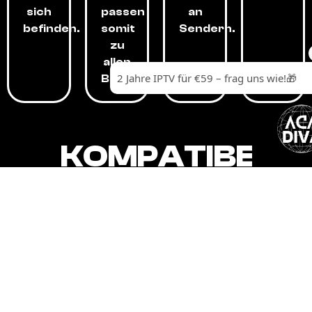
sich
passen
an
befinden.
somit
Sendern.
zu
allen
Budgets.
KOMPATIBEL
MIT,
ALLEN
GERÄTEN.
Unser IPTV-Dienst ist kompatibel mit all
Ihren Geräten: Smart-TVs, Android-
Boxen und -Telefonen, Apple-Geräten,
Amazon Fire Stick, Chromecast, KODI