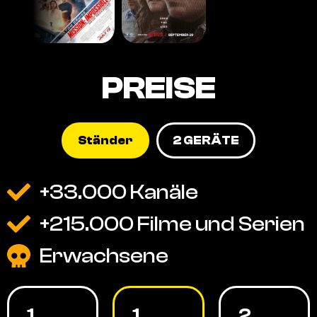
PREISE
Ständer
2 GERÄTE
+33.000 Kanäle
+215.000 Filme und Serien
Erwachsene
1
1
2