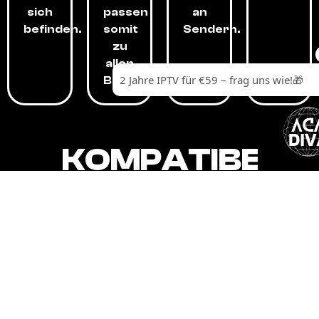
sich
passen
an
befinden.
somit
Sendern.
zu
allen
Budgets.
KOMPATIBEL
MIT,
ALLEN
GERÄTEN.
Unser IPTV-Dienst ist kompatibel mit all
Ihren Geräten: Smart-TVs, Android-
Boxen und -Telefonen, Apple-Geräten,
Amazon Fire Stick, Chromecast, KODI