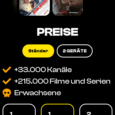
PREISE
Ständer
2 GERÄTE
+33.000 Kanäle
+215.000 Filme und Serien
Erwachsene
1
1
2