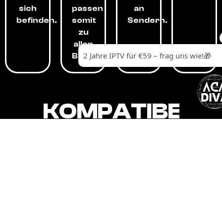
sich
passen
an
befinden.
somit
Sendern.
zu
allen
Budgets.
KOMPATIBEL
MIT,
ALLEN
GERÄTEN.
Unser IPTV-Dienst ist kompatibel mit all
Ihren Geräten: Smart-TVs, Android-
Boxen und -Telefonen, Apple-Geräten,
Amazon Fire Stick, Chromecast, KODI