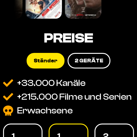
PREISE
Ständer
2 GERÄTE
+33.000 Kanäle
+215.000 Filme und Serien
Erwachsene
1
1
2