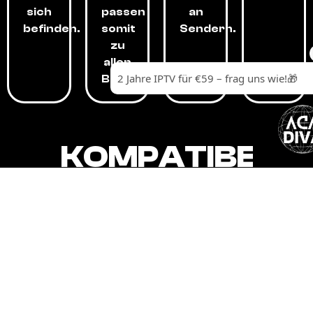
sich
passen
an
befinden.
somit
Sendern.
zu
allen
Budgets.
KOMPATIBEL
MIT,
ALLEN
GERÄTEN.
Unser IPTV-Dienst ist kompatibel mit all
Ihren Geräten: Smart-TVs, Android-
Boxen und -Telefonen, Apple-Geräten,
Amazon Fire Stick, Chromecast, KODI