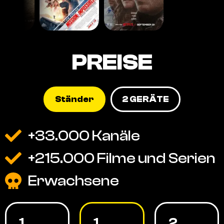
PREISE
Ständer
2 GERÄTE
+33.000 Kanäle
+215.000 Filme und Serien
Erwachsene
1
1
2