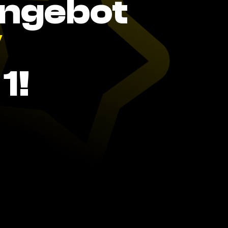
Angebot
V
1!