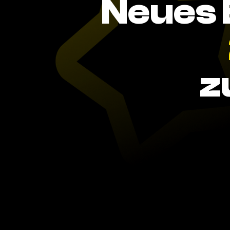
Neues 
z