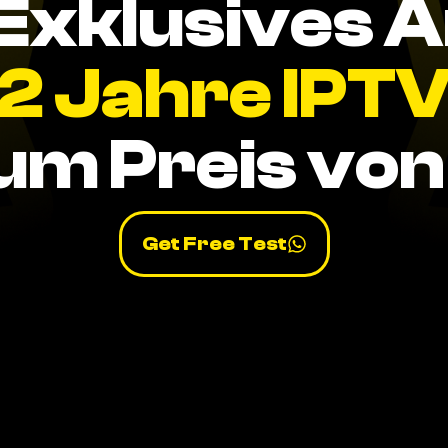
Exklusives 
2 Jahre IPT
um Preis von 
Get Free Test