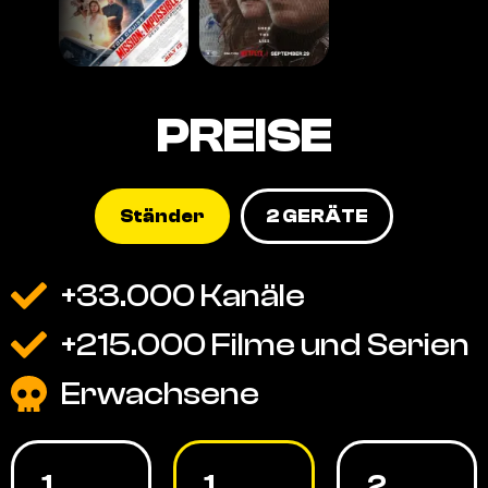
PREISE
Ständer
2 GERÄTE
+33.000 Kanäle
+215.000 Filme und Serien
Erwachsene
1
1
2