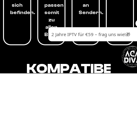
sich
passen
an
befinden.
somit
Sendern.
zu
allen
Budgets.
KOMPATIBEL
MIT,
ALLEN
GERÄTEN.
Unser IPTV-Dienst ist kompatibel mit all
Ihren Geräten: Smart-TVs, Android-
Boxen und -Telefonen, Apple-Geräten,
Amazon Fire Stick, Chromecast, KODI