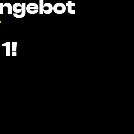
Angebot
V
1!