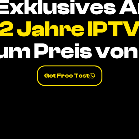
Exklusives 
2 Jahre IPT
um Preis von 
Get Free Test