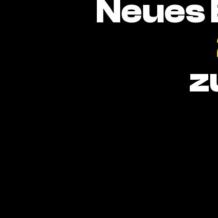
Neues 
z