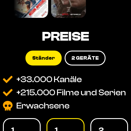
PREISE
Ständer
2 GERÄTE
+33.000 Kanäle
+215.000 Filme und Serien
Erwachsene
1
1
2