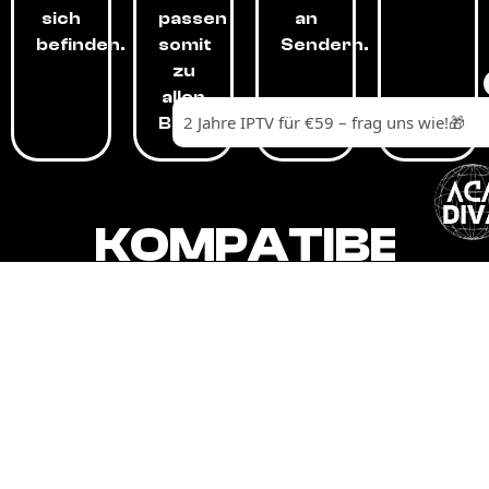
sich
passen
an
befinden.
somit
Sendern.
zu
allen
Budgets.
KOMPATIBEL
MIT,
ALLEN
GERÄTEN.
Unser IPTV-Dienst ist kompatibel mit all
Ihren Geräten: Smart-TVs, Android-
Boxen und -Telefonen, Apple-Geräten,
Amazon Fire Stick, Chromecast, KODI