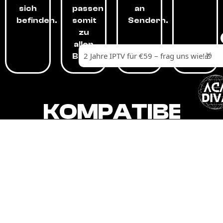
sich
passen
an
befinden.
somit
Sendern.
zu
allen
Budgets.
KOMPATIBEL
MIT,
ALLEN
GERÄTEN.
Unser IPTV-Dienst ist kompatibel mit all
Ihren Geräten: Smart-TVs, Android-
Boxen und -Telefonen, Apple-Geräten,
Amazon Fire Stick, Chromecast, KODI