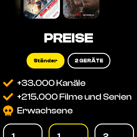
PREISE
Ständer
2 GERÄTE
+33.000 Kanäle
+215.000 Filme und Serien
Erwachsene
1
1
2